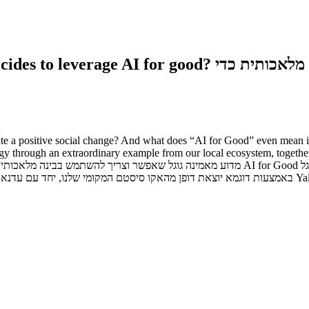
פרק 17: מה קורה כשגוגל מחליטה למנף בינה מלאכותית כד
 a positive social change? And what does “AI for Good” even mean in d
gy through an extraordinary example from our local ecosystem, togeth