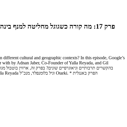
ifferent cultural and geographic contexts? In this episode, Google’s
er with by Adnan Jaber, Co-Founder of Yalla Reyada, and Gil
מסביר את האסטרטגיה הגוגלית, "AI for Good", באמצעות דוגמא יוצאת דופן מהאקו סיסטם המקומי שלנו, יחד עם עדנאן ג'אבר, מייסד-שותף של Yalla Reyada וגיל בלומנפלד, מנכ"ל Otarki. * הפרק באנגלית